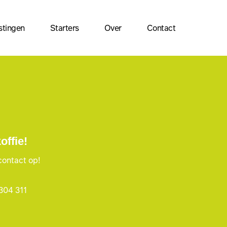
stingen
Starters
Over
Contact
ffie!
contact op!
304 311