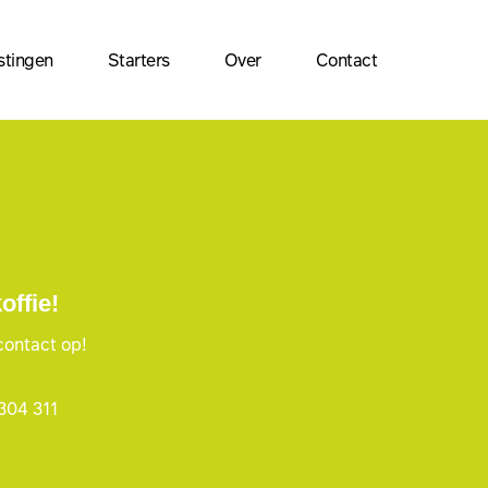
stingen
Starters
Over
Contact
ffie!
contact op!
304 311